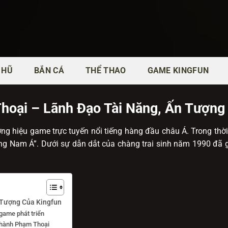
 HŨ
BẮN CÁ
THỂ THAO
GAME KINGFUN
oại – Lãnh Đạo Tài Năng, Ấn Tượng
ng hiệu game trực tuyến nổi tiếng hàng đầu châu Á. Trong thời
ng Nam Á”. Dưới sự dẫn dắt của chàng trai sinh năm 1990 đã 
 Tượng Của Kingfun
game phát triển
u hành Phạm Thoại