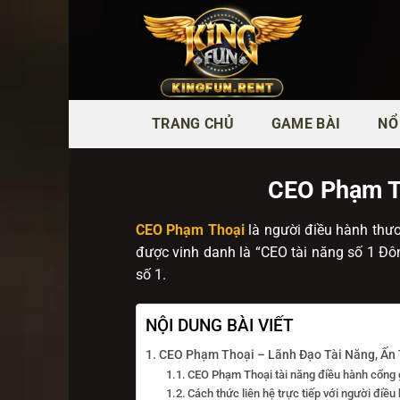
Bỏ
qua
nội
dung
TRANG CHỦ
GAME BÀI
NỔ
CEO Phạm Th
CEO Phạm Thoại
là người điều hành thươ
được vinh danh là “CEO tài năng số 1 Đô
số 1.
NỘI DUNG BÀI VIẾT
CEO Phạm Thoại – Lãnh Đạo Tài Năng, Ấn
CEO Phạm Thoại tài năng điều hành cổng 
Cách thức liên hệ trực tiếp với người điề