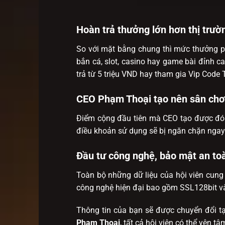
Hoàn trả thưởng lớn hơn thị trườ
So với mặt bằng chung thì mức thưởng ph
bắn cá, slot, casino hay game bài đỉnh 
trả từ 5 triệu VND hay tham gia Vip Code Tà
CEO Phạm Thoại tạo nên sân chơi
Điểm cộng đầu tiên mà CEO tạo được đó ch
điều khoản sử dụng sẽ bị ngăn chặn ngay l
Đầu tư công nghệ, bảo mật an to
Toàn bộ những dữ liệu của hội viên cun
công nghệ hiện đại bao gồm SSL128bit và
Thông tin của bạn sẽ được chuyển đổi tại
Phạm Thoại
, tất cả hội viên có thể yên tâ