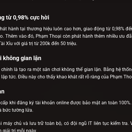
ng từ 0,98% cực hời
át hành tại thương hiệu luôn cao hơn, giao động từ 0,98% đế
cao. Thêm vào đó, Phạm Thoại còn phát hành thêm nhiều ưu đã
i Xỉu với giá trị từ 200k đến 50 triệu.
 không gian lận
ính là tạo ra một sân chơi không thể gian lận. Bằng hệ thống
ập tức. Điều này cho thấy khao khát rất rõ ràng của Phạm Thoại
àn
g cấp khi đăng ký tài khoản online được bảo mật an toàn 100
 bức tường lửa.
 máy chủ và lưu trữ toàn bộ, có đội ngũ IT liên tục kiểm tra
m giải trí mỗi ngày.