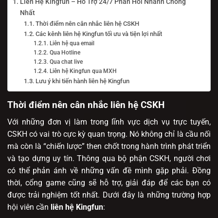
Liên Hệ Kingfun – Hỗ Trợ 24/7 Phản Hồi Nhanh Chóng
Nhất
Thời điểm nên cân nhắc liên hệ CSKH
Các kênh liên hệ Kingfun tối ưu và tiện lợi nhất
Liên hệ qua email
Qua Hotline
Qua chat live
Liên hệ Kingfun qua MXH
Lưu ý khi tiến hành liên hệ Kingfun
Thời điểm nên cân nhắc liên hệ CSKH
Với những đơn vị làm trong lĩnh vực dịch vụ trực tuyến,
CSKH có vai trò cực kỳ quan trọng. Nó không chỉ là cầu nối
mà còn là “chiến lược” then chốt trong hành trình phát triển
và tạo dựng uy tín.
Thông qua bộ phận CSKH, người chơi
có thể phản ánh về những vấn đề mình gặp phải. Đồng
thời, cổng game cũng sẽ hỗ trợ, giải đáp để các bạn có
được trải nghiệm tốt nhất. Dưới đây là những trường hợp
hội viên cần
liên hệ Kingfun
: