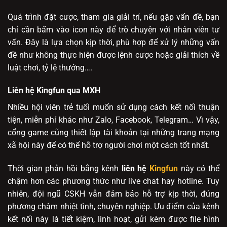
Quá trình đặt cược, tham gia giải trí, nếu gặp vấn đề, bạn
chỉ cần bấm vào icon này để trò chuyện với nhân viên tư
vấn. Đây là lựa chọn kịp thời, phù hợp để xử lý những vấn
đề như không thực hiện được lệnh cược hoặc giải thích về
luật chơi, tỷ lệ thưởng….
Liên hệ Kingfun qua MXH
Nhiều hội viên trẻ tuổi muốn sử dụng cách kết nối thuận
tiện, miễn phí khác như Zalo, Facebook, Telegram… Vì vậy,
cổng game cũng thiết lập tài khoản tại những trang mạng
xã hội này để có thể hỗ trợ người chơi một cách tốt nhất.
Thời gian phản hồi bằng kênh
liên hệ
Kingfun
này có thể
chậm hơn các phương thức như live chat hay hotline. Tuy
nhiên, đội ngũ CSKH vẫn đảm bảo hỗ trợ kịp thời, đúng
phương châm nhiệt tình, chuyên nghiệp. Ưu điểm của kênh
kết nối này là tiết kiệm, linh hoạt, gửi kèm được file hình