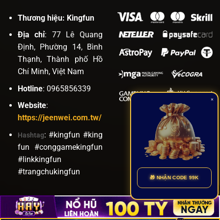
Thương hiệu: Kingfun
Địa chỉ
: 77 Lê Quang
Định, Phường 14, Bình
Thạnh, Thành phố Hồ
Chí Minh, Việt Nam
Hotline
: 0965856339
×
Website
:
https://jeenwei.com.tw/
: #kingfun #king
Hashtag
fun #conggamekingfun
#linkkingfun
#trangchukingfun
🎁 NHẬN CODE 99K