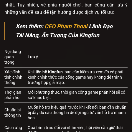
nhất. Tuy nhiên, về phía người chơi, bạn cũng cần lưu ý
những vấn đề sau để tận hưởng được dịch vụ tối ưu:
Xem thêm:
CEO Phạm Thoại
Lãnh Đạo
Tài Năng, Ấn Tượng Của Kingfun
Nội dung
quan
Lưu ý
trọng
Xác định
Khi
liên hệ Kingfun
, bạn cần kiểm tra xem đó có phải
tính chính
kênh chính thức của cổng game hay không để tránh
thống
trường hợp giả mạo.
Thời gian
Mỗi phương thức, thời gian cổng game phản hồi sẽ có
phản hồi
sự khác biệt.
Muốn hỗ trợ hiệu quả, trước khi kết nối, bạn cần chuẩn
Chuẩn bị
bị đầy đủ các thông tin để đội ngũ tư vấn hỗ trợ nhanh
thông tin
hơn.
Cách ứng
Quá trình trao đổi với nhân viên, hội viên cần giữ thái