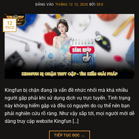
ĐĂNG VÀO
THÁNG 12 12, 2025
BỞI
SEO
12
Th12
Kingfun bị chặn đang là vấn đề nhức nhối mà khá nhiều
người gặp phải khi sử dụng dịch vụ trực tuyến. Tình trạng
này không hiếm gặp và đều có nguyên do cụ thể nên bạn
phải nghiên cứu rõ ràng. Như vậy sắp tới, mọi người mới dễ
dàng truy cập website Kingfun […]
TIẾP TỤC ĐỌC
→