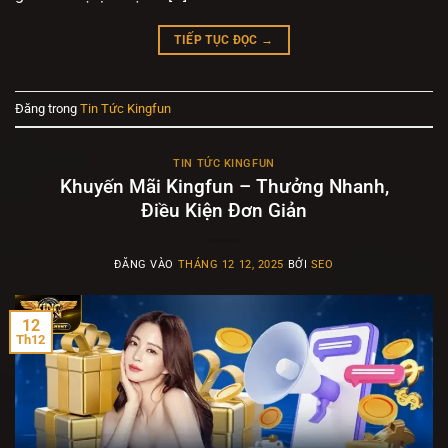
TIẾP TỤC ĐỌC
→
Đăng trong
Tin Tức Kingfun
TIN TỨC KINGFUN
Khuyến Mãi Kingfun – Thưởng Nhanh,
Điều Kiện Đơn Giản
ĐĂNG VÀO
THÁNG 12 12, 2025
BỞI
SEO
12
Th12