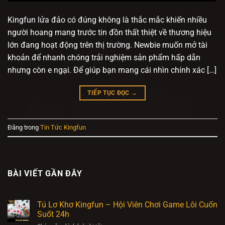
Kingfun lửa đảo có đúng không là thắc mắc khiến nhiều
người hoang mang trước tin đồn thất thiệt về thương hiệu
lớn đang hoạt động trên thị trường. Newbie muốn mở tài
khoản để nhanh chóng trải nghiệm sản phẩm hấp dẫn
nhưng còn e ngại. Để giúp bạn mang cái nhìn chính xác […]
TIẾP TỤC ĐỌC
→
Đăng trong
Tin Tức Kingfun
BÀI VIẾT GẦN ĐÂY
Tú Lơ Khơ Kingfun – Hội Viên Chơi Game Lôi Cuốn
Suốt 24h