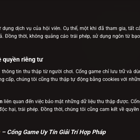
dụng dịch vụ của hội viên. Cụ thể, một khi đã tham gia, tất 
. Đồng thời, không quảng cáo trái phép, sử dụng ngôn từ bạo 
ề quyền riêng tư
g thông tin thu thập từ người chơi. Cổng game chỉ lưu trữ và d
ung cấp, chúng tôi cũng thu thập tự động bằng cookies với những
ện
liên quan đến việc bảo mật những dữ liệu thu thập được. Cổ
ộc hại, trái phép. Đồng thời, chúng tôi cũng cam kết về quyề
– Cổng Game Uy Tín Giải Trí Hợp Pháp