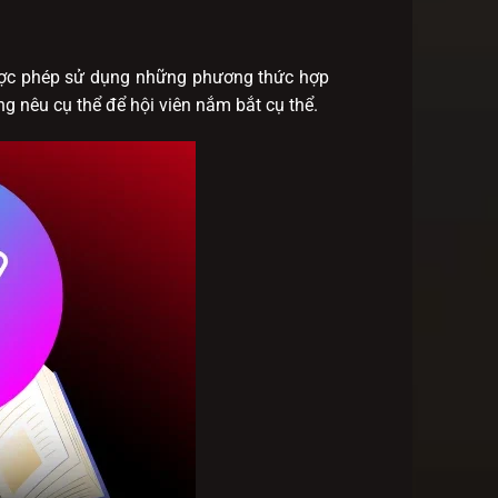
được phép sử dụng những phương thức hợp
ng nêu cụ thể để hội viên nắm bắt cụ thể.