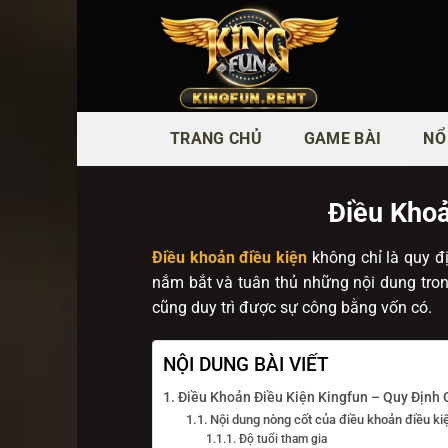
Bỏ
qua
nội
dung
TRANG CHỦ
GAME BÀI
NỔ
Điều Khoả
Điều khoản điều kiện
không chỉ là quy đ
nắm bắt và tuân thủ những nội dung trong 
cũng duy trì được sự công bằng vốn có.
NỘI DUNG BÀI VIẾT
Điều Khoản Điều Kiện Kingfun – Quy Định
Nội dung nòng cốt của điều khoản điều ki
Độ tuổi tham gia