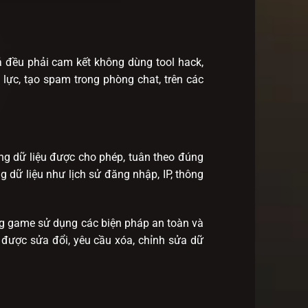
cả đều phải cam kết không dùng tool hack,
lực, tạo spam trong phòng chat, trên các
ùng dữ liệu được cho phép, tuân theo đúng
 dữ liệu như lịch sử đăng nhập, IP, thông
ng game sử dụng các biện pháp an toàn và
n được sửa đổi, yêu cầu xóa, chỉnh sửa dữ