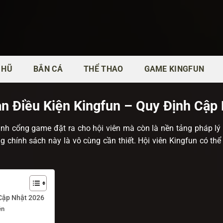
 HŨ
BẮN CÁ
THỂ THAO
GAME KINGFUN
n Điều Kiện Kingfun – Quy Định Cập
ịnh cổng game đặt ra cho hội viên mà còn là nền tảng pháp lý
chính sách này là vô cùng cần thiết. Hội viên Kingfun có thể t
 Cập Nhật 2026
ện