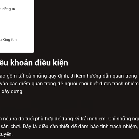
n riêng tư
a King fun
ều khoản điều kiện
ao gồm tất cả những quy định, đi kèm hướng dẫn quan trọng m
vào các điểm quan trọng để người chơi biết được trách nhiệm
i xây dựng.
nêu ra độ tuổi phù hợp để đăng ký trải nghiệm. Chỉ những ngư
 sân chơi. Đây là điều cần thiết để đảm bảo tính trách nhiệm
 tuyến.