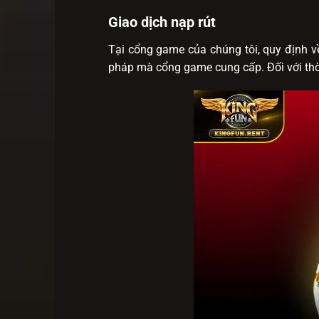
Giao dịch nạp rút
Tại cổng game của chúng tôi, quy định 
pháp mà cổng game cung cấp. Đối với thời 