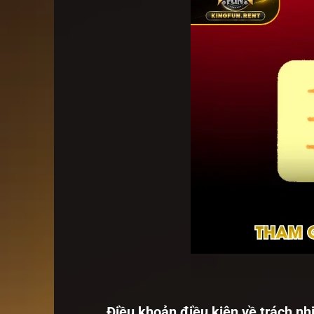
Điều khoản điều kiện về trách nh