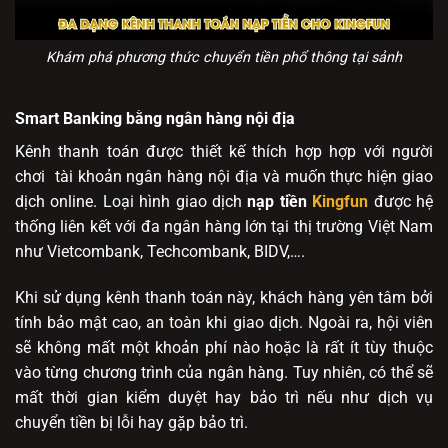
Khám phá phương thức chuyển tiền phổ thông tại sảnh
Smart Banking bằng ngân hàng nội địa
Kênh thanh toán được thiết kế thích hợp hợp với người
chơi tài khoản ngân hàng nội địa và muốn thực hiện giao
dịch online. Loại hình giao dịch
nạp tiền
Kingfun
được hệ
thống liên kết với đa ngân hàng lớn tại thị trường Việt Nam
như Vietcombank, Techcombank, BIDV,….
Khi sử dụng kênh thanh toán này, khách hàng yên tâm bởi
tính bảo mật cao, an toàn khi giao dịch. Ngoài ra, hội viên
sẽ không mất một khoản phí nào hoặc là rất ít tùy thuộc
vào từng chương trình của ngân hàng. Tuy nhiên, có thể sẽ
mất thời gian kiểm duyệt hay bảo trì nếu như dịch vụ
chuyển tiền bị lỗi hay gặp bảo trì.