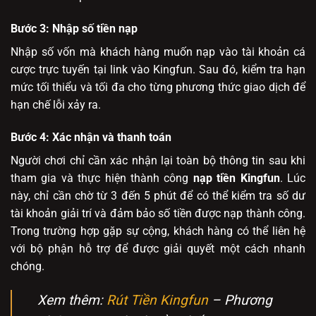
Bước 3: Nhập số tiền nạp
Nhập số vốn mà khách hàng muốn nạp vào tài khoản cá
cược trực tuyến tại link vào Kingfun. Sau đó, kiểm tra hạn
mức tối thiểu và tối đa cho từng phương thức giao dịch để
hạn chế lỗi xảy ra.
Bước 4: Xác nhận và thanh toán
Người chơi chỉ cần xác nhận lại toàn bộ thông tin sau khi
tham gia và thực hiện thành công
nạp tiền Kingfun
. Lúc
này, chỉ cần chờ từ 3 đến 5 phút để có thể kiểm tra số dư
tài khoản giải trí và đảm bảo số tiền được nạp thành công.
Trong trường hợp gặp sự cộng, khách hàng có thể liên hệ
với bộ phận hỗ trợ để được giải quyết một cách nhanh
chóng.
Xem thêm:
Rút Tiền Kingfun
– Phương