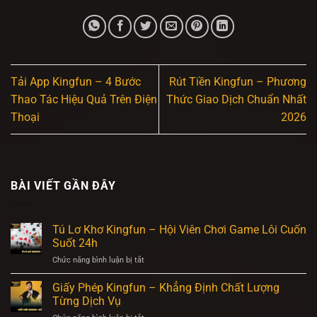
Tải App Kingfun – 4 Bước
Rút Tiền Kingfun – Phương
Thao Tác Hiệu Quả Trên Điện
Thức Giao Dịch Chuẩn Nhất
Thoại
2026
BÀI VIẾT GẦN ĐÂY
Tú Lơ Khơ Kingfun – Hội Viên Chơi Game Lôi Cuốn
Suốt 24h
Chức năng bình luận bị tắt
ở
Tú
Lơ
Giấy Phép Kingfun – Khẳng Định Chất Lượng
Khơ
Từng Dịch Vụ
Kingfun